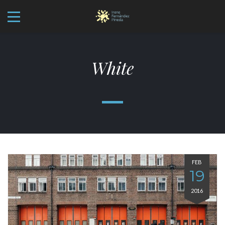
White
FEB
19
2016