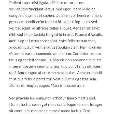
Pellentesque nisl ligula, efficitur ut turpis non,
sollicitudin tincidunt lectus. Sed eget libero id dolor
congue dictum at et sapien. Duis tempor hendrerit nibh,
posuere blandit enim feugiat id. Nunc fringilla ex sed
velit suscipit, id ultrices tellus aliquet. Aenean sit amet
nibh sed ipsum lacinia feugiat id in orci. Praesent iaculis,
metus eget luctus consequat, enim felis rutrum erat,
aliquam rutrum velit erat vestibulum diam. Nam id quam
vitae elit varius commodo at id lorem. Curabitur ornare
risus eget eleifend mollis. Mauris non scelerisque quam.
Integer posuere sem nunc, non tincidunt tellus ultricies
ut. Etiam congue at ante nec vestibulum. Aenean blandit
tristique felis id porttitor. Vestibulum a egestas sem.
Donec ut feugiat augue. Mauris id quam urna.
Sed gravida leo enim, non efficitur libero mattis sed.
Donec luctus sem eget risus scelerisque rutrum. Integer
sit amet lectus non neque malesuada luctus. Cras