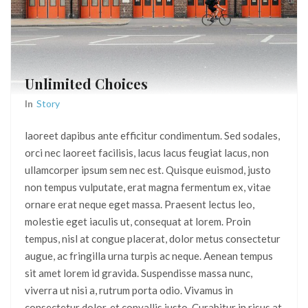
Unlimited Choices
In
Story
laoreet dapibus ante efficitur condimentum. Sed sodales,
orci nec laoreet facilisis, lacus lacus feugiat lacus, non
ullamcorper ipsum sem nec est. Quisque euismod, justo
non tempus vulputate, erat magna fermentum ex, vitae
ornare erat neque eget massa. Praesent lectus leo,
molestie eget iaculis ut, consequat at lorem. Proin
tempus, nisl at congue placerat, dolor metus consectetur
augue, ac fringilla urna turpis ac neque. Aenean tempus
sit amet lorem id gravida. Suspendisse massa nunc,
viverra ut nisi a, rutrum porta odio. Vivamus in
consectetur dolor, et convallis justo. Curabitur in risus at