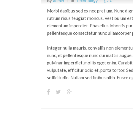
0
By
Admin
In
Technology
Morbi dapibus sed ex nec pretium. Nunc dignis
rutrum risus feugiat rhoncus. Vestibulum est
elementum imperdiet. Phasellus lobortis pur
pellentesque consectetur nunc ullamcorper 
Integer nulla mauris, convallis non elementum
nunc, et pellentesque nunc dui mattis augue.
pulvinar imperdiet, mollis eget enim. Curabi
vulputate, efficitur odio et, porta tortor. S
sollicitudin. Nullam sed finibus nibh. Fusce