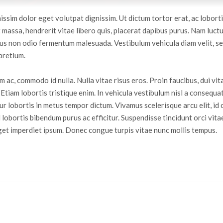
sim dolor eget volutpat dignissim. Ut dictum tortor erat, ac lobortis 
 massa, hendrerit vitae libero quis, placerat dapibus purus. Nam luct
us non odio fermentum malesuada. Vestibulum vehicula diam velit, sed
pretium.
 ac, commodo id nulla. Nulla vitae risus eros. Proin faucibus, dui vit
 Etiam lobortis tristique enim. In vehicula vestibulum nisl a consequa
tur lobortis in metus tempor dictum. Vivamus scelerisque arcu elit, i
ed lobortis bibendum purus ac efficitur. Suspendisse tincidunt orci vit
 eget imperdiet ipsum. Donec congue turpis vitae nunc mollis tempus.