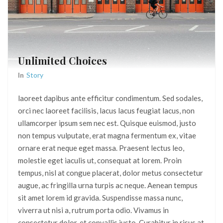
Unlimited Choices
In
Story
laoreet dapibus ante efficitur condimentum. Sed sodales,
orci nec laoreet facilisis, lacus lacus feugiat lacus, non
ullamcorper ipsum sem nec est. Quisque euismod, justo
non tempus vulputate, erat magna fermentum ex, vitae
ornare erat neque eget massa. Praesent lectus leo,
molestie eget iaculis ut, consequat at lorem. Proin
tempus, nisl at congue placerat, dolor metus consectetur
augue, ac fringilla urna turpis ac neque. Aenean tempus
sit amet lorem id gravida. Suspendisse massa nunc,
viverra ut nisi a, rutrum porta odio. Vivamus in
consectetur dolor, et convallis justo. Curabitur in risus at