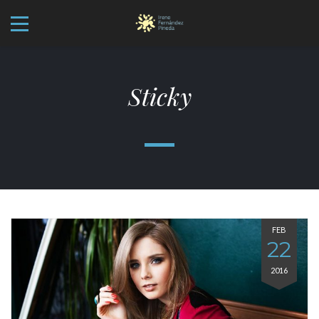
Sticky
FEB
22
2016