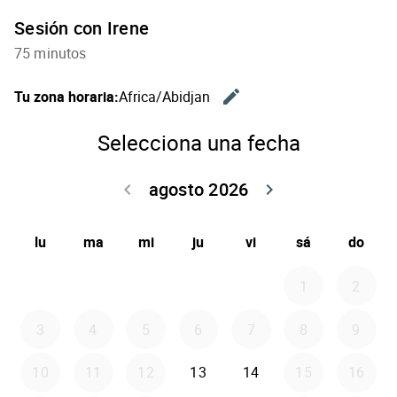
Sesión con Irene
75 minutos
edit
Tu zona horaria:
Africa/Abidjan
Cambiar l
Selecciona una fecha
agosto 2026
keyboard_arrow_left
keyboard_arrow_right
Volver julio 2
Seguir 
lu
ma
mi
ju
vi
sá
do
1
2
3
4
5
6
7
8
9
10
11
12
13
14
15
16