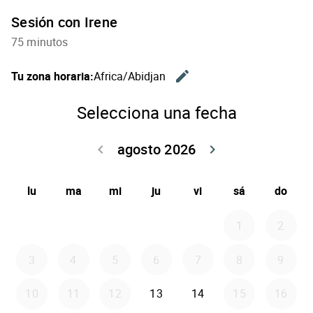
Sesión con Irene
75 minutos
edit
Tu zona horaria:
Africa/Abidjan
Cambiar l
Selecciona una fecha
agosto 2026
keyboard_arrow_left
keyboard_arrow_right
Volver julio 2
Seguir 
lu
ma
mi
ju
vi
sá
do
1
2
3
4
5
6
7
8
9
10
11
12
13
14
15
16